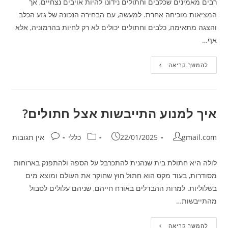
רבים מאמינים שכלבים וחתולים נידונו להיות אויבים נצחיים, אך
המציאות מוכיחה אחרת. למעשה, עם הבחירה הנכונה של גזע הכלב
והצגה מתאימה, כלבים וחתולים יכולים לא רק לחיות בהרמוניה, אלא
אף…
שלושה
להמשך קריאה
גזעי
כלבים
שמסתדרים
נהדר
עם
חתולים
איך למנוע התייבשות אצל חתולים?
מחבר:
פורסם:
קטגוריה:
תגובות:
gmail.com
22/01/2025
כללי
אין תגובות
לולה היא חתולת בית שנהנית להתכרבל על הספה ולהתפנק בארוחות
מסודרות, בעוד מקס הוא חתול חוץ שחוקר את העולם ומוצא מים
בשלוליות. למרות ההבדלים באורח חייהם, שניהם עלולים לסבול
מהתייבשות…
איך
להמשך קריאה