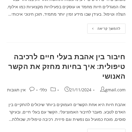
אלו המגדלים חיות מחמד או עוסקים בפעילויות מקצועיות כמו אילוף,
הצלה וטיפול. בעידן שבו מידע זמין יותר מתמיד, תוכן חינוכי איכותי…
איך
להמשך קריאה
לשפר
את
הטיפול
בבעלי
חיים
בעזרת
חיבור בין אהבת בעלי חיים לרכיבה
תוכן
חינוכי
טיפולית: איך בחיות מחזק את הקשר
האנושי
מחבר:
פורסם:
קטגוריה:
תגובות:
gmail.com
21/11/2024
כללי
אין תגובות
אהבת חיות היא אחת הקשרים העמוקים ביותר שיכולים להתקיים בין
האדם לטבע. מעבר לחיבור האמוציונלי, הקשר עם בעלי חיים, ובעיקר
סוסים, מוכח כמועיל גם נפשית וגם פיזית. רכיבה טיפולית, שכוללת…