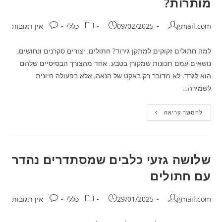
מותרות?
המלא
לאבחון
נכון
מחבר:
פורסם:
קטגוריה:
תגובות:
gmail.com
09/02/2025
כללי
אין תגובות
למה חתולים זקוקים למתקן גירוד? חתולים, יצורים סקרנים ונחושים,
נושאים עמם תכונות שמקורן בטבע. אחד מהצורך הבסיסיים שלהם
הוא לגרד. לא מדובר רק באקט של הנאה, אלא בפעולה חיונית
לשמירה…
מתקן
להמשך קריאה
גירוד
לחתול:
הכרח
או
מותרות?
שלושה גזעי כלבים שמסתדרים נהדר
עם חתולים
מחבר:
פורסם:
קטגוריה:
תגובות:
gmail.com
29/01/2025
כללי
אין תגובות