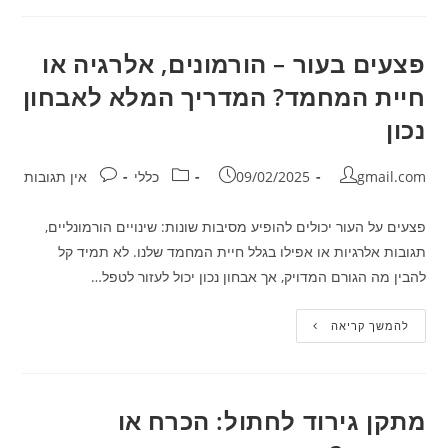
יותר
בבית
ואיך
לשפר
פצעים בעור – הורמונים, אלרגיה או
את
איכות
חיית המחמד? המדריך המלא לאבחון
חייהם?
נכון
מחבר:
פורסם:
קטגוריה:
תגובות:
gmail.com
09/02/2025
כללי
אין תגובות
פצעים על העור יכולים להופיע מסיבות שונות: שינויים הורמונליים,
תגובות אלרגיות או אפילו בגלל חיית המחמד שלנו. לא תמיד קל
להבין מה הגורם המדויק, אך אבחון נכון יכול לעזור לטפל…
פצעים
להמשך קריאה
בעור
–
הורמונים,
אלרגיה
או
חיית
מתקן גירוד לחתול: הכרח או
המחמד?
המדריך