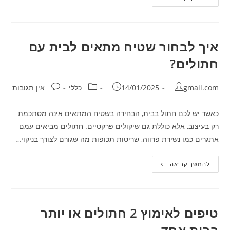
למנוע
התייבשות
אצל
חתולים?
איך לבחור שטיח מתאים לבית עם
חתולים?
מחבר:
פורסם:
קטגוריה:
תגובות:
gmail.com
14/01/2025
כללי
אין תגובות
כאשר יש לכם חתול בבית, הבחירה בשטיח המתאים אינה מסתכמת
רק בעיצוב, אלא כוללת גם שיקולים פרקטיים. חתולים מביאים עמם
אתגרים כמו נשירת פרווה, שריטות תכופות מה שגורם לצורך בניקוי…
איך
להמשך קריאה
לבחור
שטיח
מתאים
לבית
עם
חתולים?
טיפים לאימוץ 2 חתולים או יותר
בבית אחד