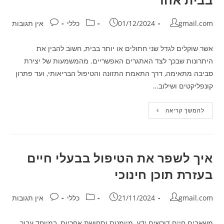
מחבר:
פורסם:
קטגוריה:
תגובות:
gmail.com
01/12/2024
כללי
אין תגובות
אשר שוקלים לגדל שני חתולים או יותר בבית, חשוב להבין את
היתרונות שבכך לצד האתגרים האפשריים. מהמשמעות של יצירת
סביבה מתאימה, דרך התאמת התזונה והטיפול הבריאותי, ועד פתרון
קונפליקטים ושילוב…
טיפים
להמשך קריאה
לאימוץ
2
חתולים
או
יותר
בבית
איך לשפר את הטיפול בבעלי חיים
אחד
בעזרת תוכן חינוכי
מחבר:
פורסם:
קטגוריה:
תגובות:
gmail.com
21/11/2024
כללי
אין תגובות
משאבים חיים דורשים ידע, מיומנות ותחושת אחריות, במיוחד עבור