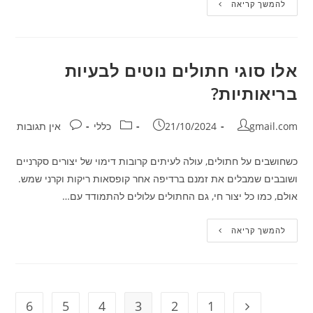
חיבור
להמשך קריאה
בין
אהבת
בעלי
חיים
לרכיבה
טיפולית:
אלו סוגי חתולים נוטים לבעיות
איך
בחיות
בריאותיות?
מחזק
את
הקשר
האנושי
מחבר:
פורסם:
קטגוריה:
תגובות:
gmail.com
21/10/2024
כללי
אין תגובות
כשחושבים על חתולים, עולה לעיתים קרובות דימוי של יצורים סקרניים
ושובבים שמבלים את זמנם ברדיפה אחר קופסאות ריקות וקרני שמש.
אולם, כמו כל יצור חי, גם החתולים עלולים להתמודד עם…
אלו
להמשך קריאה
סוגי
חתולים
נוטים
לבעיות
בריאותיות?
6
5
4
3
2
1
מעבר לעמוד הקודם