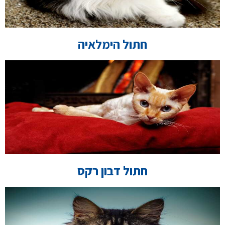
חתול הימלאיה
חתול דבון רקס